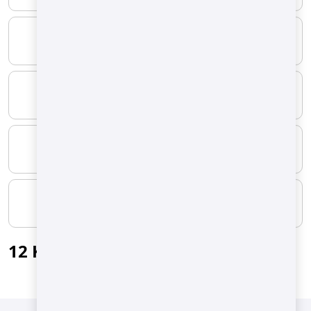
MAXIMUM
-
YAKIT TİPİ
Doğal Gaz
MINIMUM
1.270 Nm3/h
MAXIMUM
-
12 Kg/batch