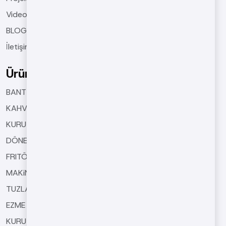
Videolar
BLOGS
İletişim
Ürünlerimiz
BANT TiPi KAVURMA MAKiNELERi
KAHVE KAVURMA MAKiNELERi
KURUTMA MAKiNELERi
DÖNER TiP KAVURMA MAKiNELERi
FRITÖZ MAKiNELERi
MAKiNE EKiPMANLARI
TUZLAMA VE SOSLAMA MAKiNELERi
EZME MAKiNELERi
KURUYEMiŞ KAPLAMA MAKiNESi