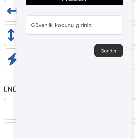
GENİŞLİK
700 mm
YÜKSELİK
1080 mm
Gönder
ELEKTRİK BİLEŞENLERİ
0.55 kW
ENERJİ ÖZELLİKLERİ
YAKIT TİPİ
LPG
MINIMUM
0.940 kg/h