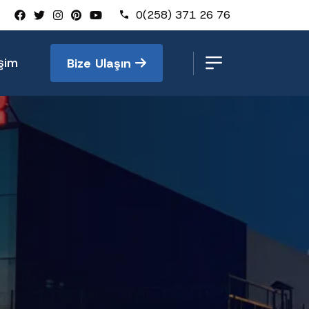
0(258) 371 26 76
işim
Bize Ulaşın