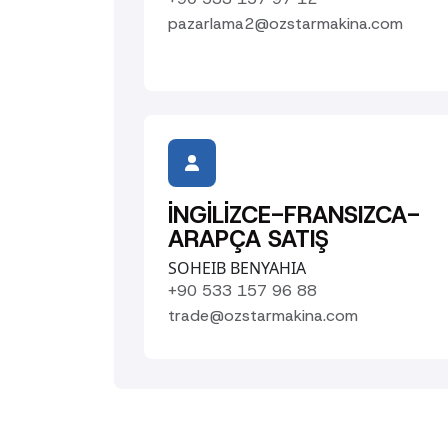
pazarlama2@ozstarmakina.com
İNGİLİZCE-FRANSIZCA-
ARAPÇA SATIŞ
SOHEIB BENYAHIA
+90 533 157 96 88
trade@ozstarmakina.com