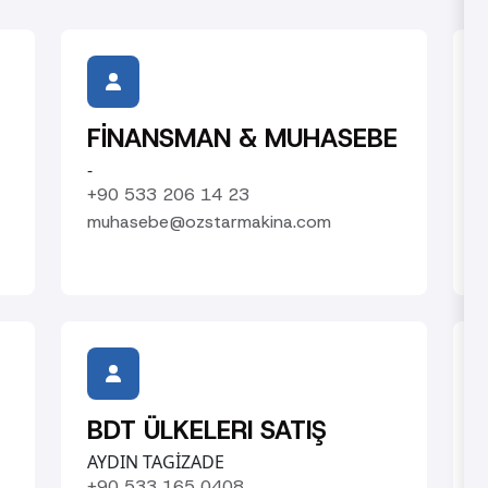
FİNANSMAN & MUHASEBE
-
+90 533 206 14 23
muhasebe@ozstarmakina.com
BDT ÜLKELERI SATIŞ
AYDIN TAGİZADE
+90 533 165 0408