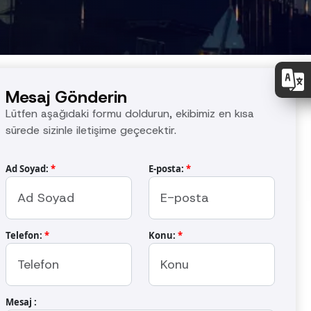
Mesaj Gönderin
Lütfen aşağıdaki formu doldurun, ekibimiz en kısa
sürede sizinle iletişime geçecektir.
ldurun, ekibimiz en kısa sürede sizinle
Ad Soyad:
*
E-posta:
*
E-posta:
*
Telefon:
*
Konu:
*
Konu:
*
Mesaj :