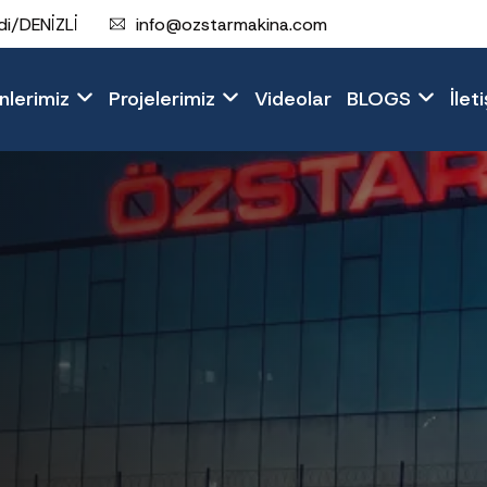
i/DENİZLİ
info@ozstarmakina.com
nlerimiz
Projelerimiz
Videolar
BLOGS
İlet