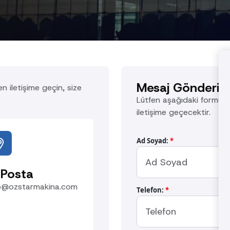
Mesaj Gönderin
en iletişime geçin, size
Lütfen aşağıdaki formu do
iletişime geçecektir.
Ad Soyad:
*
-Posta
fo@ozstarmakina.com
Telefon:
*