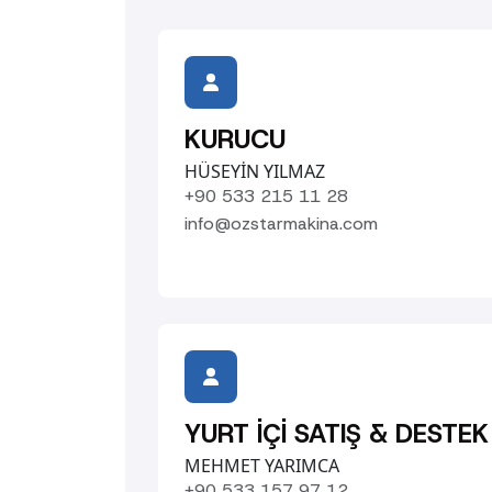
KURUCU
HÜSEYİN YILMAZ
+90 533 215 11 28
info@ozstarmakina.com
YURT İÇİ SATIŞ & DESTEK
MEHMET YARIMCA
+90 533 157 97 12