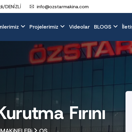
i/DENİZLİ
info@ozstarmakina.com
nlerimiz
Projelerimiz
Videolar
BLOGS
İlet
rutma Fırını
MAKiNELERi
OS