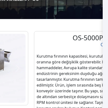
OS-5000P K
OS
Kurutma fırınının kapasitesi, kurutulac
oranına göre değişiklik gösterebilir. M
hammaddeler, Avrupa kalite standartlar
Next
endüstrinin gereksinim duyduğu ağır ç
tasarlanmıştır. Kurutma fırınının tamam
edilmiştir. Ürün, işlem sırasında beş k
konveyör üzerinde taşınır. Bu yapı, s
de altından serbestçe dolaşmasını sağlar
RPM kontrol ünitesi ile sağlanır. Taşma