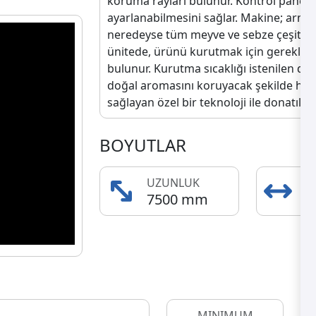
koruma rayları bulunur. Kontrol paneli, 
ayarlanabilmesini sağlar. Makine; armut
neredeyse tüm meyve ve sebze çeşitleri
ünitede, ürünü kurutmak için gerekli ısı
bulunur. Kurutma sıcaklığı istenilen de
doğal aromasını koruyacak şekilde hava
sağlayan özel bir teknoloji ile donatılmış
BOYUTLAR
UZUNLUK
GE
7500 mm
2
MINIMUM