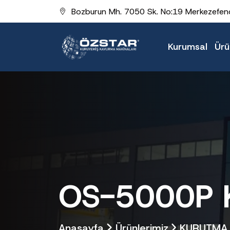
Bozburun Mh. 7050 Sk. No:19 Merkezefend
Kurumsal
Ürü
OS-5000P Ku
Anasayfa
Ürünlerimiz
KURUTMA 