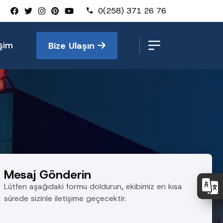
0(258) 371 26 76
işim
Bize Ulaşın
Mesaj Gönderin
Lütfen aşağıdaki formu doldurun, ekibimiz en kısa
sürede sizinle iletişime geçecektir.