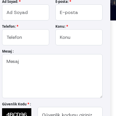
Ad Soyad:
*
E-posta:
*
Telefon:
*
Konu:
*
urutma Fırını
-5000P
Mesaj :
ak ürünün girişteki ve çıkıştaki nem
akinenin üretiminde kullanılan tüm
ına uygun olarak test edilmiştir ve
alışma koşullarına dayanacak şekilde
ı AISI 304 paslanmaz çelikten imal
atmanlı hareketli gözenekli paslanmaz çelik
ıcak havanın konveyörün hem üstünden hem
. Bant hareketi, bir redüksiyon dişlisi ve
Güvenlik Kodu
*
:
yı önlemek için bandın her iki yanında