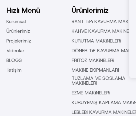
Hızlı Menü
Ürünlerimiz
Kurumsal
BANT TiPi KAVURMA MAKiNE
Ürünlerimiz
KAHVE KAVURMA MAKiNELER
Projelerimiz
KURUTMA MAKiNELERi
Videolar
DÖNER TiP KAVURMA MAKiNE
BLOGS
FRITÖZ MAKiNELERi
İletişim
MAKiNE EKiPMANLARI
TUZLAMA VE SOSLAMA
MAKiNELERi
EZME MAKiNELERi
KURUYEMiŞ KAPLAMA MAKiN
LEBLEBi KAVURMA MAKiNELE