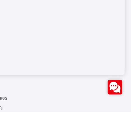
Bize Ulaşın
LERi
Bozburun Mh. 7050 Sk. No:19
i
Merkezefendi/DENİZLİ
0(258) 371 26 76
LERi
info@ozstarmakina.com
ESi
Ri