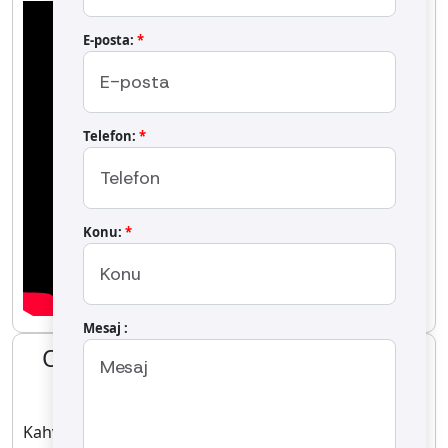
E-posta:
*
Telefon:
*
Konu:
*
Mesaj :
OS-60K Kahve Kavurma Makinesi
OS-60K
Kahve kavurma makinelerimiz, farklı kahve çekirdeği