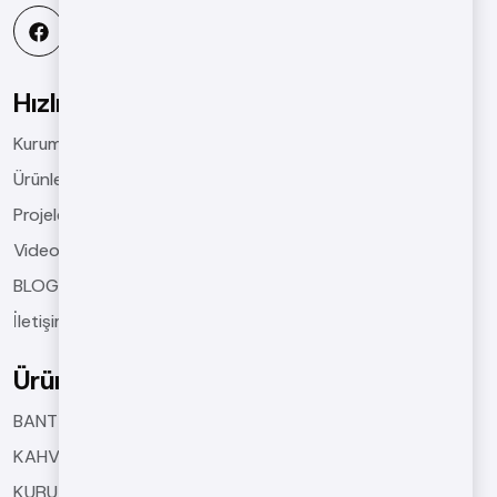
Hızlı Menü
Kurumsal
Ürünlerimiz
Projelerimiz
Videolar
BLOGS
İletişim
Ürünlerimiz
BANT TiPi KAVURMA MAKiNELERi
KAHVE KAVURMA MAKiNELERi
KURUTMA MAKiNELERi