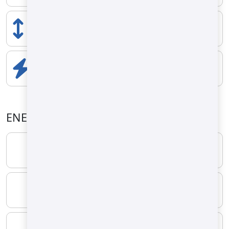
YÜKSELİK
3060 mm
ELEKTRİK BİLEŞENLERİ
7.5 KW
ENERJİ ÖZELLİKLERİ
YAKIT TİPİ
LPG
MINIMUM
1.01 kg/h
MAXIMUM