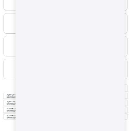
7.78 kg/h
YAKIT TİPİ
Doğal Gaz
MINIMUM
1.36 m³/h
MAXIMUM
10.42 m³/h