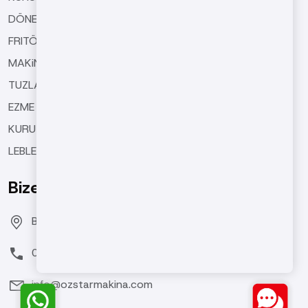
DÖNER TiP KAVURMA MAKiNELERi
FRITÖZ MAKiNELERi
MAKiNE EKiPMANLARI
TUZLAMA VE SOSLAMA MAKiNELERi
EZME MAKiNELERi
KURUYEMiŞ KAPLAMA MAKiNESi
LEBLEBi KAVURMA MAKiNELERi
Bize Ulaşın
Bozburun Mh. 7050 Sk. No:19 Merkezefendi/DENİZLİ
0(258) 371 26 76
info@ozstarmakina.com