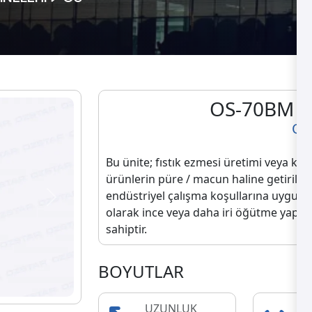
OS-70BM E
OS
Bu ünite; fıstık ezmesi üretimi veya kaka
ürünlerin püre / macun haline getirilme
endüstriyel çalışma koşullarına uygun o
Next
olarak ince veya daha iri öğütme yapabil
sahiptir.
BOYUTLAR
UZUNLUK
GE