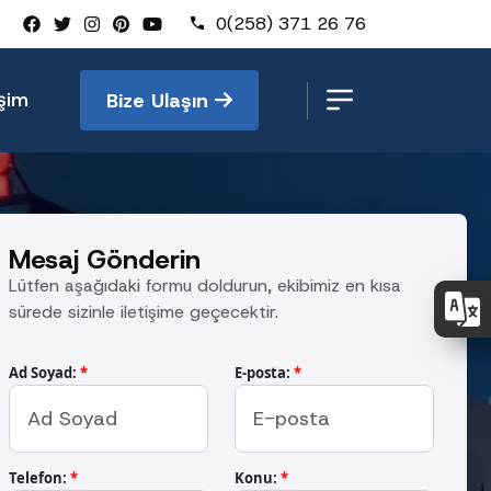
0(258) 371 26 76
işim
Bize Ulaşın
Mesaj Gönderin
Lütfen aşağıdaki formu doldurun, ekibimiz en kısa
sürede sizinle iletişime geçecektir.
Ad Soyad:
*
E-posta:
*
Telefon:
*
Konu:
*