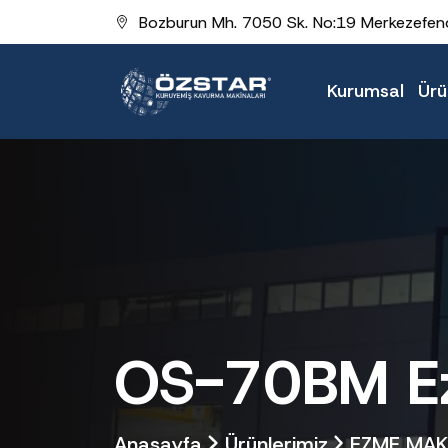
Bozburun Mh. 7050 Sk. No:19 Merkezefend
Kurumsal
Ürü
OS-70BM Ez
Anasayfa
Ürünlerimiz
EZME MAKi