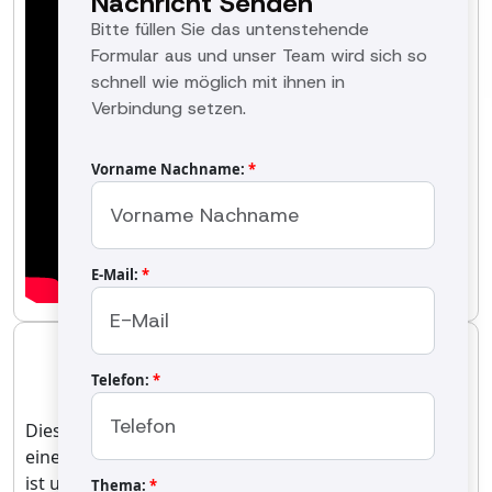
Nachricht Senden
Bitte füllen Sie das untenstehende
Formular aus und unser Team wird sich so
schnell wie möglich mit ihnen in
Verbindung setzen.
Vorname Nachname:
*
E-Mail:
*
OS-1500 Röstmaschine
OS-1500
Telefon:
*
Dies ist ein leistungsstarker Bandröster, der mit
einem einzelnen zweistufigen Brenner ausgestattet
ist und niedrige NOx-Emissionen gewährleistet. Er
Thema:
*