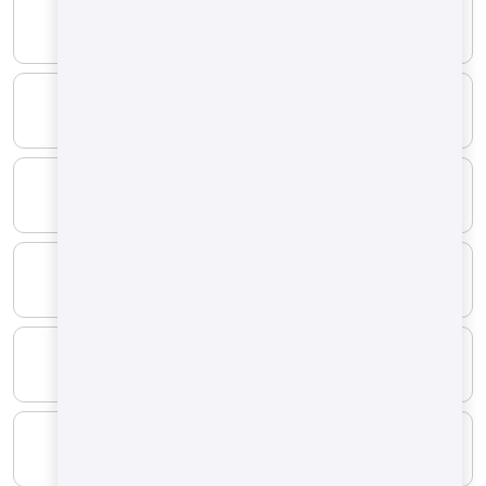
KRAFTSTOFFART
Strom
WIDERSTAND
260 kW
KRAFTSTOFFART
FLÜSSIGGAS
MINIMUM
2.5 Nm³/h
MAXIMAL
7.3 Nm³/h
KRAFTSTOFFART
Erdgas