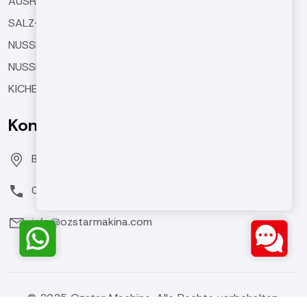
AUSRÜSTUNG FÜR DIE MASCHINEN
SALZ- UND WÜRZMASCHINEN
NUSSBUTTERMASCHINEN
NUSSBESCHICHTUNGSMASCHINE
KICHERERBSEN-RÖSTMASCHINEN
Kontaktieren Sie Uns
Bozburun Mh. 7050 Sk. No:19 Merkezefendi/DENİZLİ
0(258) 371 26 76
info@ozstarmakina.com
© 2025 Ozstar Machine. Alle Rechte vorbehalten.