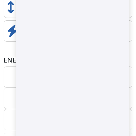
HÖHE
3000 mm
ELEKTRISCHE KOMPONENTEN
22.31 kW
ENERGIE-EIGENSCHAFTEN
KRAFTSTOFFART
Diesel
MINIMUM
8 kg/h
MAXIMAL
18 kg/h