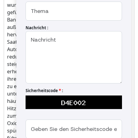
wurde als Weiterentwicklung sowohl traditioneller
geführter Öfen als auch früherer einstufiger
Bandröster konzipiert und liefert eine
außergewöhnliche Röstqualität sowie einen
Nachricht :
hervorragenden Geschmack für eine Vielzahl von
Saaten und Nüssen. Dank fortschrittlicher
Automatisierung und intelligenter Steuerungen
reduziert diese Maschine den Personalbedarf und
steigert gleichzeitig die Produktionsgeschwindigkeit
erheblich. Der Hauptvorteil dieser Maschine liegt in
ihrer Fähigkeit, eine perfekt gleichmäßige Röstung
zu erzielen, da sie einen zweistufigen Ansatz
Sicherheitscode
*
:
unterstützt, der thermischen Schock verhindert – ein
häufiges Problem, wenn Produkte plötzlich extremer
Hitze ausgesetzt werden. Thermischer Schock kann
zum Aufplatzen der Schalen, zu beschleunigter
Oxidation und innerhalb weniger Wochen zu einem
spürbaren Verlust von Geschmack und Aroma
führen. Mit unserem Röster kann jede Röstkammer