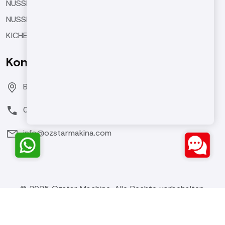
NUSSBUTTERMASCHINEN
NUSSBESCHICHTUNGSMASCHINE
KICHERERBSEN-RÖSTMASCHINEN
Kontaktieren Sie Uns
Bozburun Mh. 7050 Sk. No:19 Merkezefendi/DENİZLİ
0(258) 371 26 76
info@ozstarmakina.com
© 2025 Ozstar Machine. Alle Rechte vorbehalten.
Seven Medya