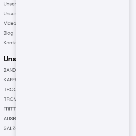
Unsere Produkte
Unsere Projekte
Videos
Blog
Kontakt
Unsere Produkte
BANDRÖSTMASCHINEN
KAFFEERÖSTMASCHINEN
TROCKNUNGSMASCHINEN
TROMMELRÖSTMASCHINEN
FRITTIERMASCHINEN
AUSRÜSTUNG FÜR DIE MASCHINEN
SALZ- UND WÜRZMASCHINEN