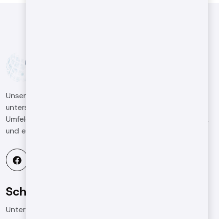
Unsere Kunden im Maschinenbausektor dabei zu
unterstützen, in einem global wettbewerbsintensiven
Umfeld hochwertige und qualifizierte Arbeiten zu leisten,
und ein führendes Unternehmen in der Branche zu sein.
Schnellmenü
Unternehmens