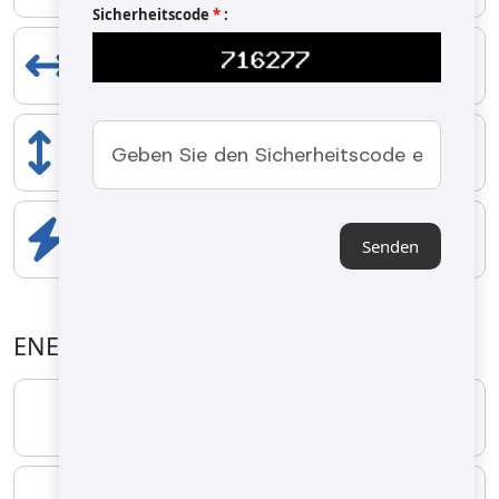
Sicherheitscode
*
:
BREITE
1000 mm
HÖHE
1400 mm
ELEKTRISCHE KOMPONENTEN
Senden
0.75 kW
ENERGIE-EIGENSCHAFTEN
KRAFTSTOFFART
FLÜSSIGGAS
MINIMUM