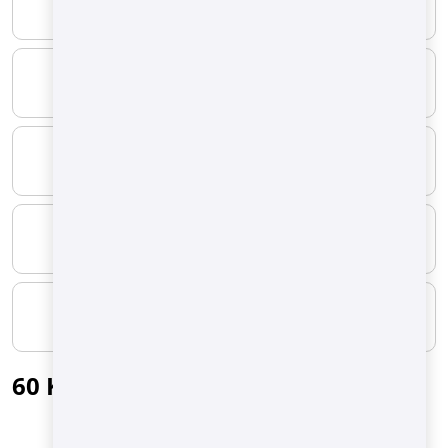
1.570 kg/h
MAXIMAL
-
KRAFTSTOFFART
Erdgas
MINIMUM
2.110 Nm3/h
MAXIMAL
-
60 Kg/batch