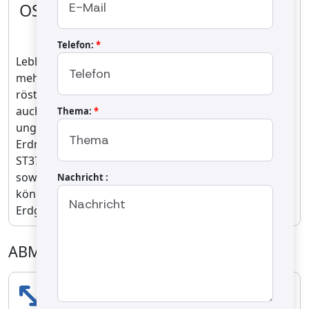
OS-400 Kichererbsen-Röstmaschine
OS-400
Telefon:
*
Leblebi-Röstmaschinen sind dafür ausgelegt,
mehrere Kilogramm Leblebi pro Durchgang zu
rösten. Neben Leblebi ermöglichen diese Maschinen
auch das Rösten verschiedener Nüsse wie
Thema:
*
ungesalzene Sonnenblumenkerne und ungesalzene
Erdnüsse. Die Rösttrommel wird aus Edelstahl und
ST37-Stahl gefertigt und gewährleistet Langlebigkeit
sowie Lebensmittelsicherheit. Die Maschinen
Nachricht :
können je nach Kundenwunsch für den Betrieb mit
Erdgas oder LPG hergestellt werden.
ABMESSUNGEN
LÄNGE
1200 mm