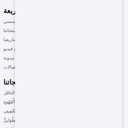
قائمة سريعة
مؤسسي
منتجاتنا
مشاريعنا
مقاطع فيديو
مدونة
الاتصالات
منتجاتنا
آلات تحميص من نوع الحزام الناقل
آلَاتُ تَحْمِيصِ الْقَهْوَةِ
آلَاتُ التَّجْفِيفِ
آلَاتُ تَحْمِيصٍ ذَاتُ شَكْلٍ أَسْطُوَانِيٍّ