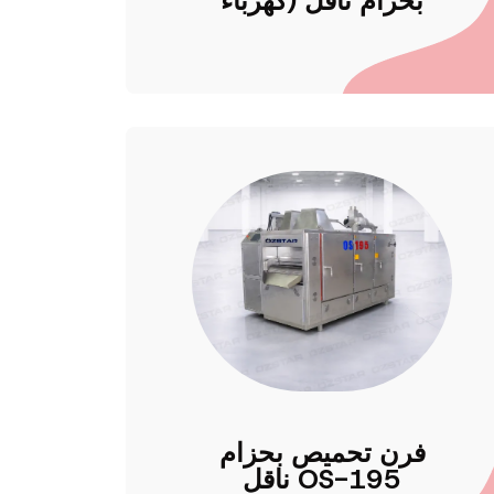
بحزام ناقل (كهرباء
فرن تحميص بحزام
ناقل OS-195