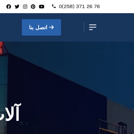
0(258) 371 26 76
اتصل بنا
آلا