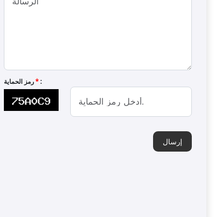
ناقل OS-190
:
*
رمز الحماية
إرسال
OS-200 فرن تحميص
بحزام ناقل