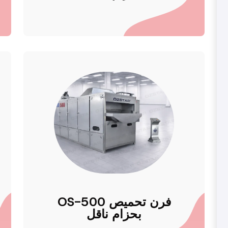
OS-500 فرن تحميص
بحزام ناقل