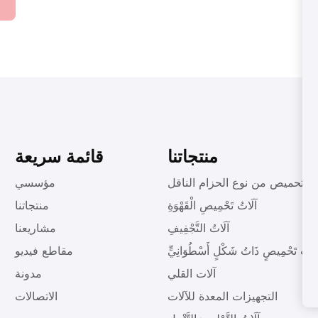
منتجاتنا
قائمة سريعة
ات تحميص من نوع الحزام الناقل
مؤسسي
آلَاتُ تَحْمِيصِ الْقَهْوَةِ
منتجاتنا
آلَاتُ التَّجْفِيفِ
مشاريعنا
لَاتُ تَحْمِيصٍ ذَاتُ شَكْلٍ أَسْطُوَانِيٍّ
مقاطع فيديو
آلات القلي
مدونة
التجهيزات المعدة للآلات
الاتصالات