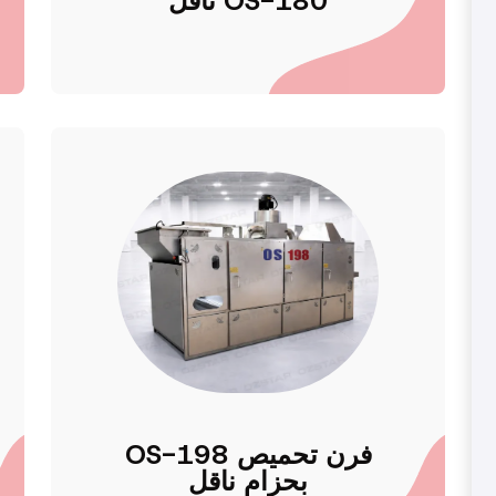
ناقل OS-180
OS-198 فرن تحميص
بحزام ناقل