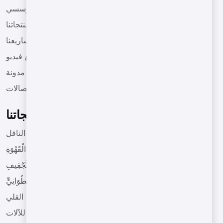
مؤسسي
منتجاتنا
مشاريعنا
مقاطع فيديو
مدونة
الاتصالات
منتجاتنا
آلات تحميص من نوع الحزام الناقل
آلَاتُ تَحْمِيصِ الْقَهْوَةِ
آلَاتُ التَّجْفِيفِ
آلَاتُ تَحْمِيصٍ ذَاتُ شَكْلٍ أَسْطُوَانِيٍّ
آلات القلي
التجهيزات المعدة للآلات