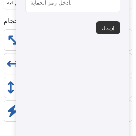
متجانس ومتحكم فيه.
الأحجام
إرسال
الطول
1870 mm
المدى
2200 mm
الارتفاع
2350 mm
المكونات الكهربائية
2.2 kW