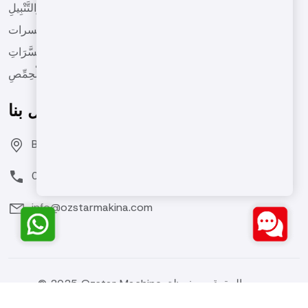
آلَاتُ التَّمْلِيحِ وَالتَّتْبِيلِ
الآلات لصنع زبدة المكسرات
آلَةُ تَغْلِيفِ الْمُكَسَّرَاتِ
آلَاتُ تَحْمِيصِ الْحِمِّصِ
اتصل بنا
Bozburun Mh. 7050 Sk. No:19 Merkezefendi/DENİZLİ
0(258) 371 26 76
info@ozstarmakina.com
© 2025 Ozstar Machine. جميع الحقوق محفوظة.