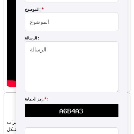
*
الموضوع:
الرسالة :
OS-1155 ماكينة خلط المكسرات
:
*
رمز الحماية
OS-1155
تم تصميم ماكينة خلط المكسرات OS-1155 لخلط الفول
السوداني والبندق واللوز والكاجو وغيرها من المكسرات بشكل