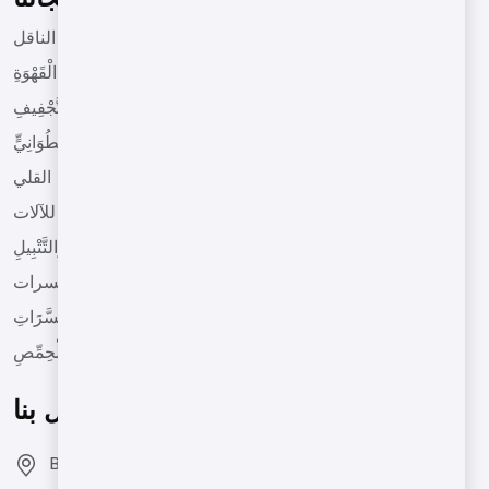
آلات تحميص من نوع الحزام الناقل
آلَاتُ تَحْمِيصِ الْقَهْوَةِ
آلَاتُ التَّجْفِيفِ
آلَاتُ تَحْمِيصٍ ذَاتُ شَكْلٍ أَسْطُوَانِيٍّ
آلات القلي
التجهيزات المعدة للآلات
آلَاتُ التَّمْلِيحِ وَالتَّتْبِيلِ
الآلات لصنع زبدة المكسرات
آلَةُ تَغْلِيفِ الْمُكَسَّرَاتِ
آلَاتُ تَحْمِيصِ الْحِمِّصِ
اتصل بنا
Bozburun Mh. 7050 Sk. No:19 Merkezefendi/DENİZLİ