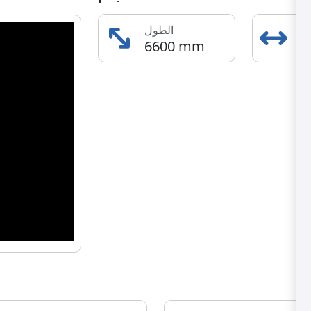
دى
الطول
6600 mm
5