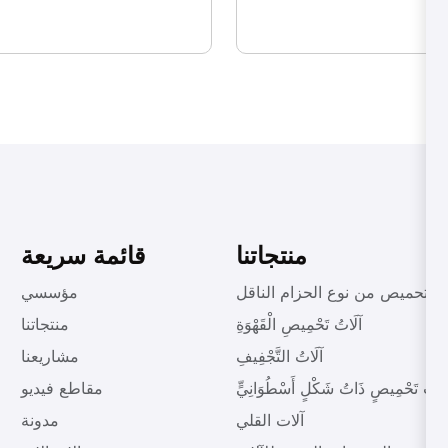
منتجاتنا
قائمة سريعة
ات تحميص من نوع الحزام الناقل
مؤسسي
آلَاتُ تَحْمِيصِ الْقَهْوَةِ
منتجاتنا
آلَاتُ التَّجْفِيفِ
مشاريعنا
لَاتُ تَحْمِيصٍ ذَاتُ شَكْلٍ أَسْطُوَانِيٍّ
مقاطع فيديو
آلات القلي
مدونة