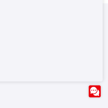
اتصل بنا
آل
Bozburun Mh. 7050 Sk. No:19
Merkezefendi/DENİZLİ
0(258) 371 26 76
آ
info@ozstarmakina.com