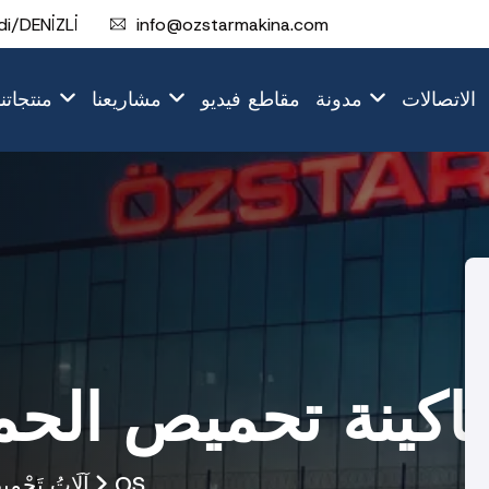
i/DENİZLİ
info@ozstarmakina.com
الاتصالات
مدونة
مقاطع فيديو
مشاريعنا
منتجاتنا
OS-24 ماكينة تحميص ا
OS
آلَاتُ تَحْمِ