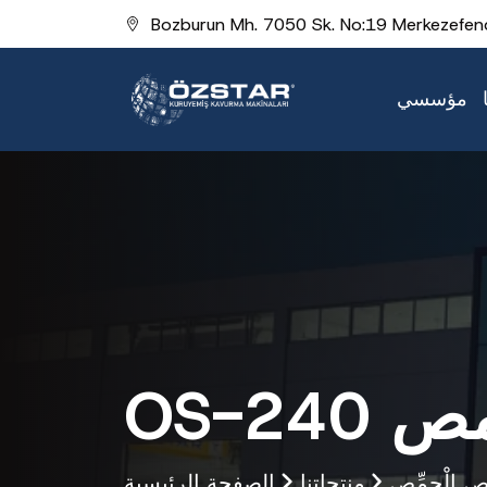
Bozburun Mh. 7050 Sk. No:19 Merkezefend
مؤسسي
لحمص
يصِ الْحِمِّصِ
منتجاتنا
الصفحة الرئيسية