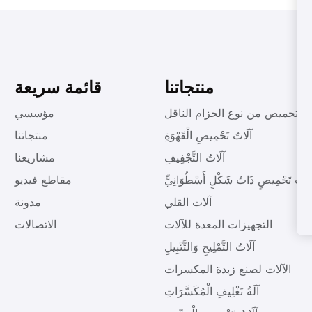
منتجاتنا
قائمة سريعة
ات تحميص من نوع الحزام الناقل
مؤسسي
آلَاتُ تَحْمِيصِ الْقَهْوَةِ
منتجاتنا
آلَاتُ التَّجْفِيفِ
مشاريعنا
لَاتُ تَحْمِيصٍ ذَاتُ شَكْلٍ أَسْطُوَانِيٍّ
مقاطع فيديو
آلات القلي
مدونة
التجهيزات المعدة للآلات
الاتصالات
آلَاتُ التَّمْلِيحِ وَالتَّتْبِيلِ
الآلات لصنع زبدة المكسرات
آلَةُ تَغْلِيفِ الْمُكَسَّرَاتِ