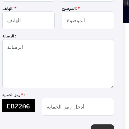
*
الموضوع:
*
الهاتف:
الرسالة :
OS-240 ماكينة تحميص
S-240
الات تحميص حبوب الحمص مصممة لتحميص
بالإضافة إلى الحمص، تتيح هذه الآلات تحميص
الشمس غير المملحة والفول السوداني غير المملح.
المقاوم للصدأ وفولاذ اس 
باستخدام الغا
:
*
رمز الحماية
الارتفاع
الم