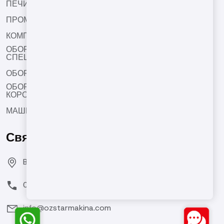
ПЕЧИ БАРАБАННОГО ТИПА
ПРОМЫШЛЕННЫЕ ФРИТЮРЫ
КОМПЛЕКТУЮЩИЕ ДЛЯ ОБОРУДОВАНИЯ
ОБОРУДОВАНИЯ ДЛЯ СОЛЕНИЯ И НАНЕСЕНИЯ
СПЕЦИЙ
ОБОРУДОВАНИЯ ДЛЯ ОРЕХОВОЙ ПАСТЫ
ОБОРУДОВАНИЯ ДЛЯ НАКАТКИ ХРУСТЯЩЕЙ
КОРОЧКИ
МАШИНЫ ДЛЯ ОБЖАРКИ НУТА
Свяжитесь с нами
Bozburun Mh. 7050 Sk. No:19 Merkezefendi/DENİZLİ
0(850) 550 78 20
info@ozstarmakina.com