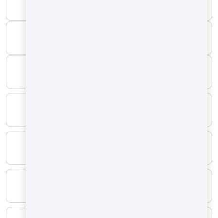
Моторин
МИНИМАЛЬНЫЙ
8 kg/h
МАКСИМАЛЬНЫЙ
18 kg/h
ТИП ТОПЛИВА
СЖИЖЕННЫЙ газ
МИНИМАЛЬНЫЙ
6.34 kg/h
МАКСИМАЛЬНЫЙ
17.2 kg/h
ТИП ТОПЛИВА