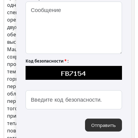
одноступенчатых барабанных ростеров. Она
специально разработана для сушки и обжарки
орехов и семян и оснащена одним
двухступенчатым горелочным устройством,
обеспечивающим низкий уровень выбросов NOx,
высокое качество обжарки и превосходный вкус.
Машина сконструирована таким образом, чтобы
сохранять полный ароматический и вкусовой
Код безопасности
*
:
профиль продукта даже при высоких
температурах, и использует метод обжарки
горячим воздухом. Наличие двух корзин (одной
перфорированной и одной неперфорированной)
облегчает выгрузку готового продукта за счёт
перемещения корзины к центру барабана. Кроме
того, машина поддерживает солевую обжарку,
при которой соль используется как косвенный
теплоноситель для защиты продукта от
Отправить
повреждений, вызванных центробежной силой;
готовый продукт затем извлекается с помощью