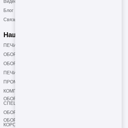
Видео
Блог
Связь
Наши Продукты
ПЕЧИ ТУННЕЛЬНОГО ТИПА
ОБОРУДОВАНИЯ ДЛЯ ОБЖАРКИ КОФЕ
ОБОРУДОВАНИЕ ДЛЯ СУШКИ
ПЕЧИ БАРАБАННОГО ТИПА
ПРОМЫШЛЕННЫЕ ФРИТЮРЫ
КОМПЛЕКТУЮЩИЕ ДЛЯ ОБОРУДОВАНИЯ
ОБОРУДОВАНИЯ ДЛЯ СОЛЕНИЯ И НАНЕСЕНИЯ
СПЕЦИЙ
ОБОРУДОВАНИЯ ДЛЯ ОРЕХОВОЙ ПАСТЫ
ОБОРУДОВАНИЯ ДЛЯ НАКАТКИ ХРУСТЯЩЕЙ
КОРОЧКИ