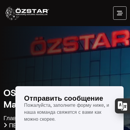
OS-0000 Paletli Kavurma
Отправить сообщение
Makinası
Пожалуйста, заполните форму ниже, и
наша команда свяжется с вами как
Главная страница
Наши Продукты
можно скорее.
ПЕЧИ ТУННЕЛЬНОГО ТИПА
OS