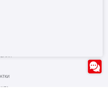
А
Bozburun Mh. 7050 Sk. No:19
ЖАРКИ
Merkezefendi/DENİZLİ
ШКИ
0(850) 550 78 20
А
info@ozstarmakina.com
ЮРЫ
ЛЕНИЯ
АТКИ
НУТА