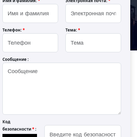
Имя и фамилия:
*
Электронная почта:
*
Телефон:
*
Тема:
*
Сообщение :
нная фритюрница
нного типа
S-850
азработана для высокоэффективного и
чественных жареных продуктов, от
Код
ых продуктов. Она оснащена точным
безопасности
*
:
 системой непрерывного жарения, что
ление, оптимальную текстуру и