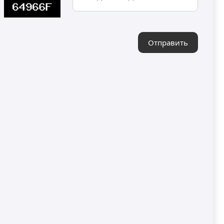
ашина изготовлена из пищевой
едовыми системами циркуляции и
льше сохранять качество масла,
Отправить
оизводительность, обеспечивая при
Разработанная для промышленных
ает качество продукции и
личных областях применения.
ИРИНА
ВОЗВЫШЕНИЕ
300 mm
2250 mm
Ы