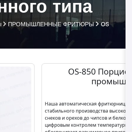
ного типа
ы
ПРОМЫШЛЕННЫЕ ФРИТЮРЫ
OS
OS-850 Порцио
промышле
O
Наша автоматическая фритюрница р
стабильного производства высокока
Next
снеков и орехов до чипсов и белков
цифровым контролем температуры и
обеспечивает равномерное приготов