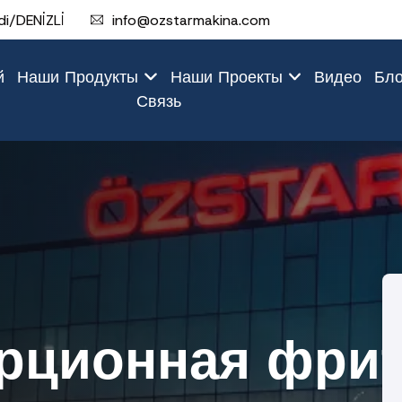
i/DENİZLİ
info@ozstarmakina.com
й
Наши Продукты
Наши Проекты
Видео
Бл
Связь
рционная фри