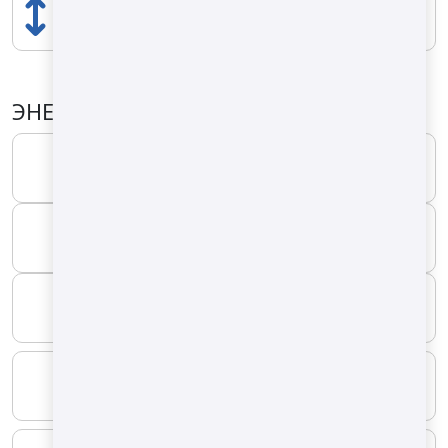
ВОЗВЫШЕНИЕ
2700 mm
ЭНЕРГЕТИЧЕСКИЕ СВОЙСТВА
ТИП ТОПЛИВА
Моторин
МИНИМАЛЬНЫЙ
8 kg/h
МАКСИМАЛЬНЫЙ
18 kg/h
ТИП ТОПЛИВА
Электрический