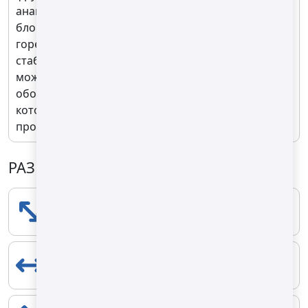
ананасы, финики, инжир и виноград. Сушильный
блок оснащён одной высокоэффективной газовой
горелкой, обеспечивающей мощный и
стабильный источник тепла. Температура сушки
может быть точно настроена. Система
оборудована технологией циркуляции воздуха,
которая сохраняет естественный аромат и вкус
продукта.
РАЗМЕРЫ
ПРОДОЛЖИТЕЛЬНОСТЬ
7500 mm
ШИРИНА
2200 mm