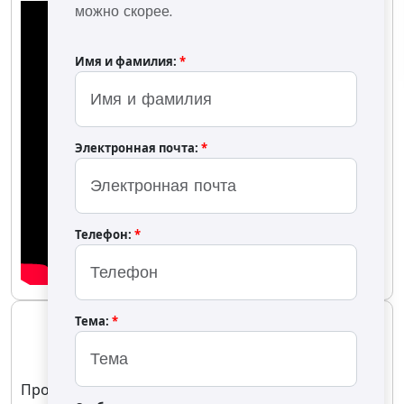
можно скорее.
Имя и фамилия:
*
Электронная почта:
*
Телефон:
*
OS-5000P Печь для сушки
Тема:
*
OS-5000P
Производительность сушильной печи может