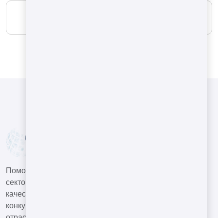
МАКСИМАЛЬНЫЙ
20 Nm³/h
Помогать нашим клиентам в машиностроительном
секторе создавать высококвалифицированную и
качественную продукцию в условиях глобальной
конкурентной среды и быть ведущей компанией в
отрасли.