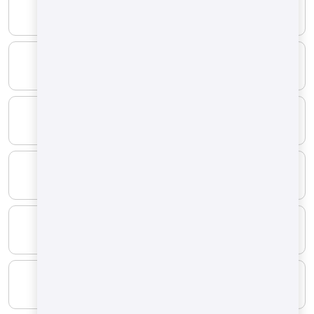
СОПРОТИВЛЕНИЕ
96 kw
ТИП ТОПЛИВА
СЖИЖЕННЫЙ газ
МИНИМАЛЬНЫЙ
2.5 Nm³/h
МАКСИМАЛЬНЫЙ
7.3 Nm³/h
ТИП ТОПЛИВА
Природный газ
МИНИМАЛЬНЫЙ
6.5/8 Nm³/h