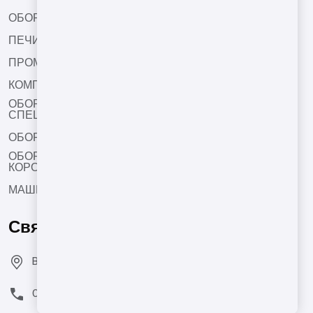
ОБОРУДОВАНИЕ ДЛЯ СУШКИ
ПЕЧИ БАРАБАННОГО ТИПА
ПРОМЫШЛЕННЫЕ ФРИТЮРЫ
КОМПЛЕКТУЮЩИЕ ДЛЯ ОБОРУДОВАНИЯ
ОБОРУДОВАНИЯ ДЛЯ СОЛЕНИЯ И НАНЕСЕНИЯ
СПЕЦИЙ
ОБОРУДОВАНИЯ ДЛЯ ОРЕХОВОЙ ПАСТЫ
ОБОРУДОВАНИЯ ДЛЯ НАКАТКИ ХРУСТЯЩЕЙ
КОРОЧКИ
МАШИНЫ ДЛЯ ОБЖАРКИ НУТА
Свяжитесь с нами
Bozburun Mh. 7050 Sk. No:19 Merkezefendi/DENİZLİ
0(850) 550 78 20